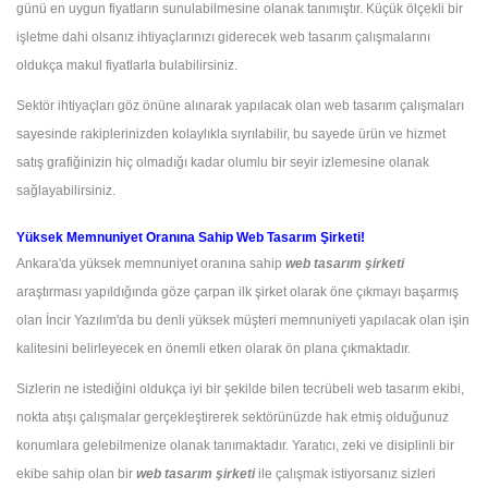
günü en uygun fiyatların sunulabilmesine olanak tanımıştır. Küçük ölçekli bir
işletme dahi olsanız ihtiyaçlarınızı giderecek web tasarım çalışmalarını
oldukça makul fiyatlarla bulabilirsiniz.
Sektör ihtiyaçları göz önüne alınarak yapılacak olan web tasarım çalışmaları
sayesinde rakiplerinizden kolaylıkla sıyrılabilir, bu sayede ürün ve hizmet
satış grafiğinizin hiç olmadığı kadar olumlu bir seyir izlemesine olanak
sağlayabilirsiniz.
Yüksek Memnuniyet Oranına Sahip Web Tasarım Şirketi!
Ankara'da yüksek memnuniyet oranına sahip
web tasarım şirketi
araştırması yapıldığında göze çarpan ilk şirket olarak öne çıkmayı başarmış
olan İncir Yazılım'da bu denli yüksek müşteri memnuniyeti yapılacak olan işin
kalitesini belirleyecek en önemli etken olarak ön plana çıkmaktadır.
Sizlerin ne istediğini oldukça iyi bir şekilde bilen tecrübeli web tasarım ekibi,
nokta atışı çalışmalar gerçekleştirerek sektörünüzde hak etmiş olduğunuz
konumlara gelebilmenize olanak tanımaktadır. Yaratıcı, zeki ve disiplinli bir
ekibe sahip olan bir
web tasarım şirketi
ile çalışmak istiyorsanız sizleri