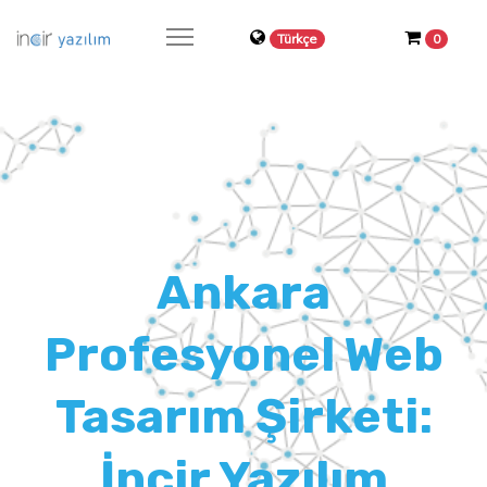
Türkçe
0
Ankara
Profesyonel Web
Tasarım Şirketi:
İncir Yazılım